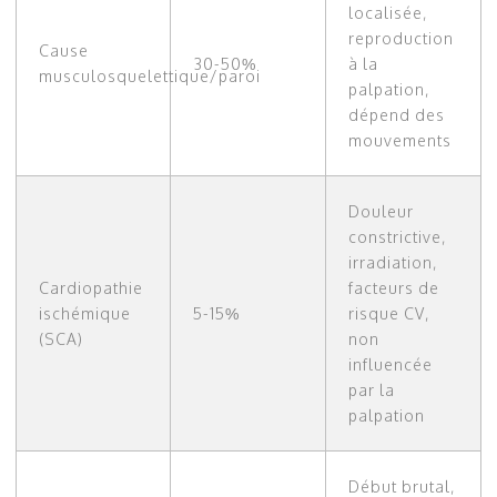
localisée,
reproduction
Cause
30-50%
à la
musculosquelettique/paroi
palpation,
dépend des
mouvements
Douleur
constrictive,
irradiation,
Cardiopathie
facteurs de
ischémique
5-15%
risque CV,
(SCA)
non
influencée
par la
palpation
Début brutal,