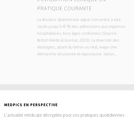
PRATIQUE COURANTE
La douleur abdominale aiguë concentre à elle
seule jusqu’à 10 % des admissions aux urgences
hospitalières, tous âges confondus (Source :
British Medical Journal, 2020). La diversité des
étiologies, allant du bénin au vital, exige une
démarche structurée et rigoureuse. Selon...
MEDPICS EN PERSPECTIVE
L’actualité médicale décryptée pour vos pratiques quotidiennes