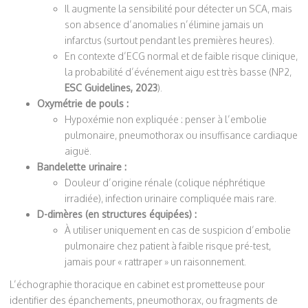
Il augmente la sensibilité pour détecter un SCA, mais
son absence d’anomalies n’élimine jamais un
infarctus (surtout pendant les premières heures).
En contexte d’ECG normal et de faible risque clinique,
la probabilité d’événement aigu est très basse (NP2,
ESC Guidelines, 2023
).
Oxymétrie de pouls :
Hypoxémie non expliquée : penser à l’embolie
pulmonaire, pneumothorax ou insuffisance cardiaque
aiguë.
Bandelette urinaire :
Douleur d’origine rénale (colique néphrétique
irradiée), infection urinaire compliquée mais rare.
D-dimères (en structures équipées) :
À utiliser uniquement en cas de suspicion d’embolie
pulmonaire chez patient à faible risque pré-test,
jamais pour « rattraper » un raisonnement.
L’échographie thoracique en cabinet est prometteuse pour
identifier des épanchements, pneumothorax, ou fragments de