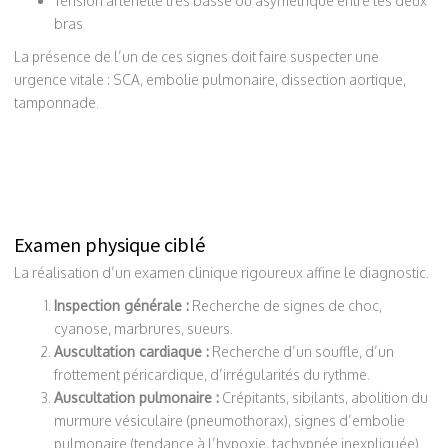
Tension artérielle très basse ou asymétrique entre les deux
bras
La présence de l’un de ces signes doit faire suspecter une
urgence vitale : SCA, embolie pulmonaire, dissection aortique,
tamponnade.
Examen physique ciblé
La réalisation d’un examen clinique rigoureux affine le diagnostic.
Inspection générale :
Recherche de signes de choc,
cyanose, marbrures, sueurs.
Auscultation cardiaque :
Recherche d’un souffle, d’un
frottement péricardique, d’irrégularités du rythme.
Auscultation pulmonaire :
Crépitants, sibilants, abolition du
murmure vésiculaire (pneumothorax), signes d’embolie
pulmonaire (tendance à l’hypoxie, tachypnée inexpliquée).