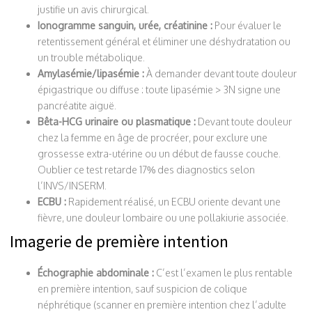
justifie un avis chirurgical.
Ionogramme sanguin, urée, créatinine :
Pour évaluer le
retentissement général et éliminer une déshydratation ou
un trouble métabolique.
Amylasémie/lipasémie :
À demander devant toute douleur
épigastrique ou diffuse : toute lipasémie > 3N signe une
pancréatite aiguë.
Bêta-HCG urinaire ou plasmatique :
Devant toute douleur
chez la femme en âge de procréer, pour exclure une
grossesse extra-utérine ou un début de fausse couche.
Oublier ce test retarde 17% des diagnostics selon
l’INVS/INSERM.
ECBU :
Rapidement réalisé, un ECBU oriente devant une
fièvre, une douleur lombaire ou une pollakiurie associée.
Imagerie de première intention
Échographie abdominale :
C’est l’examen le plus rentable
en première intention, sauf suspicion de colique
néphrétique (scanner en première intention chez l’adulte