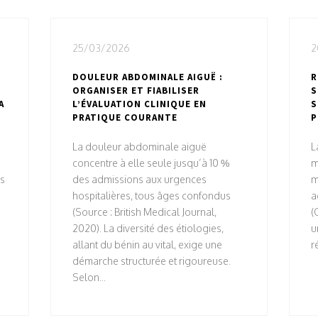
25/03/2026
2
DOULEUR ABDOMINALE AIGUË :
R
ORGANISER ET FIABILISER
S
A
L’ÉVALUATION CLINIQUE EN
S
PRATIQUE COURANTE
P
La douleur abdominale aiguë
L
concentre à elle seule jusqu’à 10 %
m
ns
des admissions aux urgences
m
hospitalières, tous âges confondus
a
(Source : British Medical Journal,
(
2020). La diversité des étiologies,
u
allant du bénin au vital, exige une
r
démarche structurée et rigoureuse.
Selon...