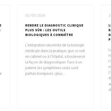
02/05/2026
2
E
RENDRE LE DIAGNOSTIC CLINIQUE
L
R
PLUS SÛR : LES OUTILS
R
BIOLOGIQUES À CONNAÎTRE
D
P
L’intégration raisonnée de la biologie
L
médicale dans la pratique, que ce soit
n
e
en cabinet ou à l’hôpital, a bouleversé
l
la façon de diagnostiquer. Face à un
m
patient, les symptômes seuls sont
l
de
parfois trompeurs : plus...
4
a
d.