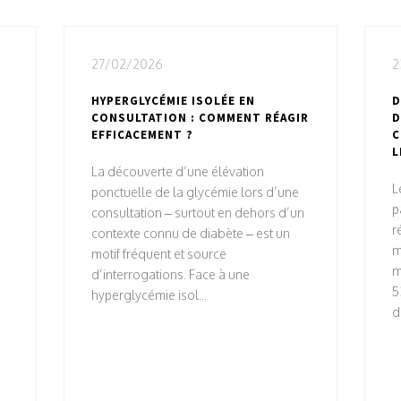
27/02/2026
2
HYPERGLYCÉMIE ISOLÉE EN
D
CONSULTATION : COMMENT RÉAGIR
D
EFFICACEMENT ?
C
L
La découverte d’une élévation
L
ponctuelle de la glycémie lors d’une
p
consultation – surtout en dehors d’un
r
contexte connu de diabète – est un
m
motif fréquent et source
m
d’interrogations. Face à une
5
hyperglycémie isol...
d