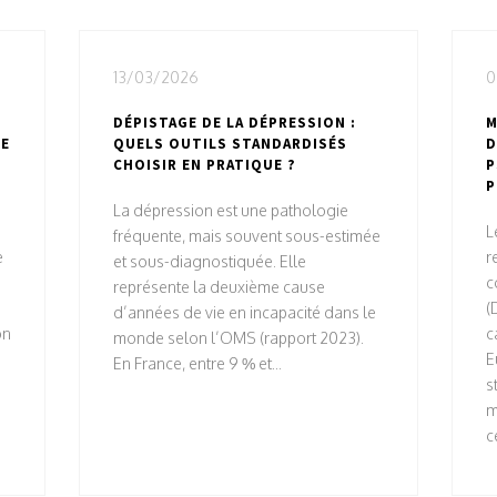
13/03/2026
0
DÉPISTAGE DE LA DÉPRESSION :
M
UE
QUELS OUTILS STANDARDISÉS
D
CHOISIR EN PRATIQUE ?
P
P
La dépression est une pathologie
L
fréquente, mais souvent sous-estimée
e
r
et sous-diagnostiquée. Elle
c
représente la deuxième cause
(
d’années de vie en incapacité dans le
on
c
monde selon l’OMS (rapport 2023).
E
En France, entre 9 % et...
s
m
c