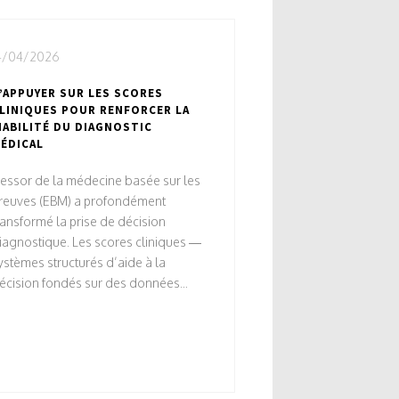
4/04/2026
’APPUYER SUR LES SCORES
LINIQUES POUR RENFORCER LA
IABILITÉ DU DIAGNOSTIC
ÉDICAL
’essor de la médecine basée sur les
reuves (EBM) a profondément
ransformé la prise de décision
iagnostique. Les scores cliniques —
ystèmes structurés d’aide à la
écision fondés sur des données...