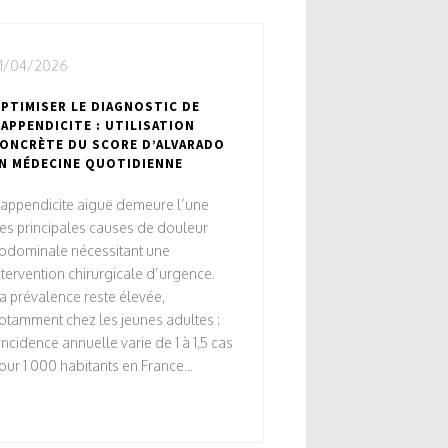
1/04/2026
PTIMISER LE DIAGNOSTIC DE
’APPENDICITE : UTILISATION
ONCRÈTE DU SCORE D’ALVARADO
N MÉDECINE QUOTIDIENNE
’appendicite aiguë demeure l’une
es principales causes de douleur
bdominale nécessitant une
ntervention chirurgicale d’urgence.
a prévalence reste élevée,
otamment chez les jeunes adultes :
’incidence annuelle varie de 1 à 1,5 cas
our 1 000 habitants en France...