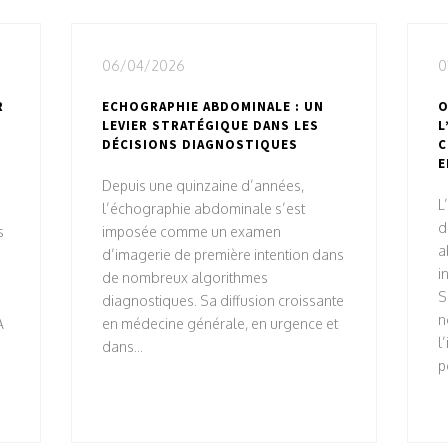
06/04/2026
0
R
ECHOGRAPHIE ABDOMINALE : UN
O
LEVIER STRATÉGIQUE DANS LES
L
DÉCISIONS DIAGNOSTIQUES
C
E
Depuis une quinzaine d’années,
L
l’échographie abdominale s’est
d
s
imposée comme un examen
a
d’imagerie de première intention dans
i
de nombreux algorithmes
S
diagnostiques. Sa diffusion croissante
n
A
en médecine générale, en urgence et
l
dans...
p