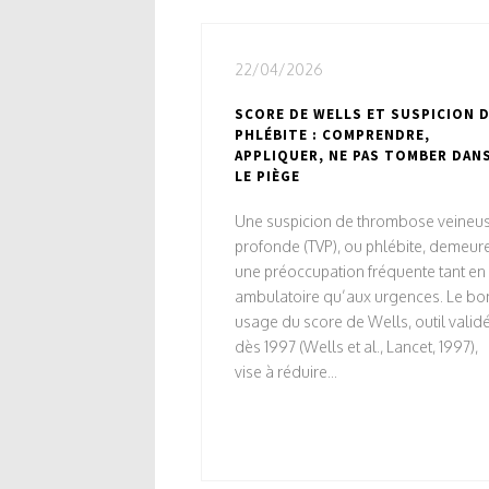
22/04/2026
SCORE DE WELLS ET SUSPICION 
PHLÉBITE : COMPRENDRE,
APPLIQUER, NE PAS TOMBER DAN
LE PIÈGE
Une suspicion de thrombose veineu
profonde (TVP), ou phlébite, demeur
une préoccupation fréquente tant en
ambulatoire qu’aux urgences. Le bo
usage du score de Wells, outil valid
dès 1997 (Wells et al., Lancet, 1997),
vise à réduire...