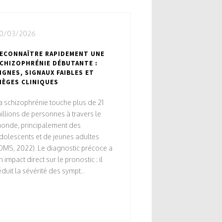
0/03/2026
ECONNAÎTRE RAPIDEMENT UNE
CHIZOPHRÉNIE DÉBUTANTE :
IGNES, SIGNAUX FAIBLES ET
IÈGES CLINIQUES
a schizophrénie touche plus de 21
illions de personnes à travers le
onde, principalement des
dolescents et de jeunes adultes
OMS, 2022). Le diagnostic précoce a
n impact direct sur le pronostic : il
éduit la sévérité des sympt...