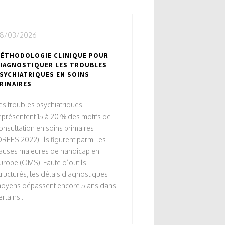
8/03/2026
ÉTHODOLOGIE CLINIQUE POUR
IAGNOSTIQUER LES TROUBLES
SYCHIATRIQUES EN SOINS
RIMAIRES
es troubles psychiatriques
eprésentent 15 à 20 % des motifs de
onsultation en soins primaires
DREES 2022). Ils figurent parmi les
auses majeures de handicap en
urope (OMS). Faute d’outils
tructurés, les délais diagnostiques
oyens dépassent encore 5 ans dans
ertains...