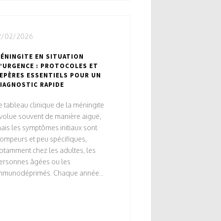
2/02/2026
ÉNINGITE EN SITUATION
’URGENCE : PROTOCOLES ET
EPÈRES ESSENTIELS POUR UN
IAGNOSTIC RAPIDE
e tableau clinique de la méningite
volue souvent de manière aiguë,
ais les symptômes initiaux sont
rompeurs et peu spécifiques,
otamment chez les adultes, les
ersonnes âgées ou les
mmunodéprimés. Chaque année...