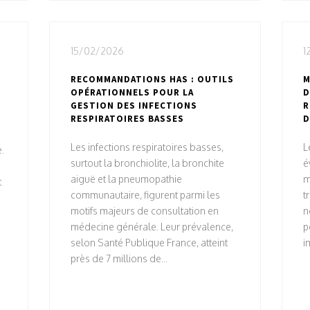
15/02/2026
1
RECOMMANDATIONS HAS : OUTILS
M
OPÉRATIONNELS POUR LA
D
GESTION DES INFECTIONS
R
RESPIRATOIRES BASSES
D
Les infections respiratoires basses,
L
.
surtout la bronchiolite, la bronchite
é
aiguë et la pneumopathie
m
t
communautaire, figurent parmi les
t
motifs majeurs de consultation en
n
médecine générale. Leur prévalence,
p
selon Santé Publique France, atteint
i
près de 7 millions de...