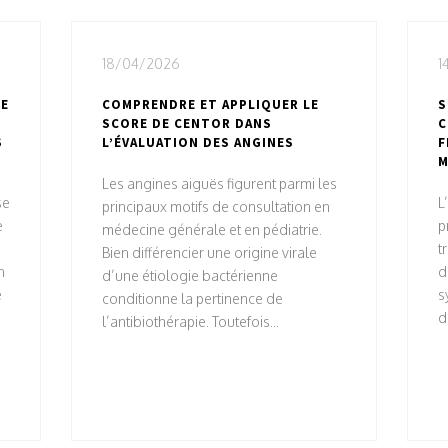
18/04/2026
1
DE
COMPRENDRE ET APPLIQUER LE
S
SCORE DE CENTOR DANS
C
S
L’ÉVALUATION DES ANGINES
F
M
Les angines aiguës figurent parmi les
se
L
principaux motifs de consultation en
e
p
médecine générale et en pédiatrie.
t
Bien différencier une origine virale
n
d
d’une étiologie bactérienne
é
s
conditionne la pertinence de
d
l’antibiothérapie. Toutefois...