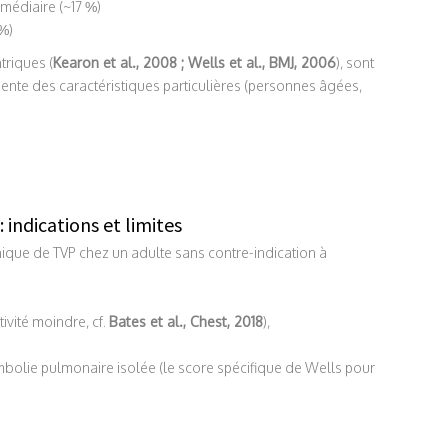
rmédiaire (~17 %)
%)
triques (
Kearon et al., 2008 ; Wells et al., BMJ, 2006
), sont
sente des caractéristiques particulières (personnes âgées,
: indications et limites
inique de TVP chez un adulte sans contre-indication à
ivité moindre, cf.
Bates et al., Chest, 2018
),
mbolie pulmonaire isolée (le score spécifique de Wells pour