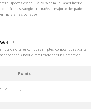
ients suspectés est de 10 à 20 % en milieu ambulatoire
ecours à une stratégie structurée, la majorité des patients
iser, mais jamais banaliser.
 Wells ?
emble de critères cliniques simples, cumulant des points,
 patient donné. Chaque item reflète soit un élément de
Points
 ou <
+1