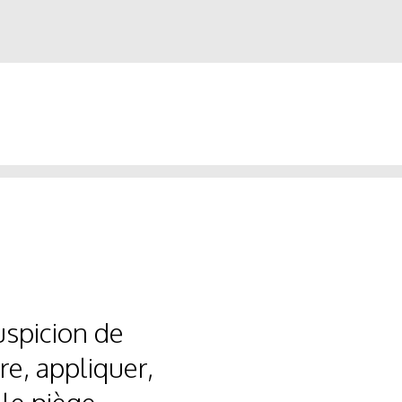
uspicion de
re, appliquer,
le piège