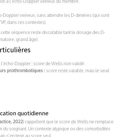
ation à l’écho-Doppler veineux du membre.
ho-Doppler veineux, sans attendre les D-dimères (qui sont
VP, dans ces contextes).
, cette séquence reste discutable tant le dosage des D-
mmatoire, grand âge).
rticulières
et l’écho-Doppler ; score de Wells non validé.
eurs prothrombotiques :
score reste valable, mais le seuil
lication quotidienne
actice, 2022
) rappellent que le score de Wells ne remplace
tion du soignant. Un contexte atypique ou des comorbidités
ais s’en tenir au score seul.