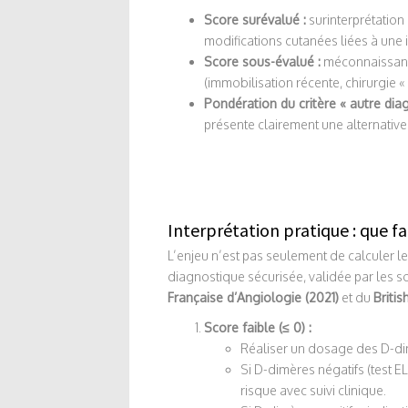
Score surévalué :
surinterprétation
modifications cutanées liées à une 
Score sous-évalué :
méconnaissance
(immobilisation récente, chirurgie «
Pondération du critère « autre diag
présente clairement une alternative p
Interprétation pratique : que fai
L’enjeu n’est pas seulement de calculer le
diagnostique sécurisée, validée par les 
Française d’Angiologie (2021)
et du
Britis
Score faible (≤ 0) :
Réaliser un dosage des D-dimè
Si D-dimères négatifs (test EL
risque avec suivi clinique.