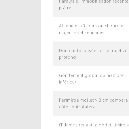
Paralysie, immobilisation récente
plâtre
Alitement >3 jours ou chirurgie
majeure < 4 semaines
Douleur localisée sur le trajet ve
profond
Gonflement global du membre
inférieur
Périmètre mollet > 3 cm comparé
côté controlatéral
Œdème prenant le godet, limité 