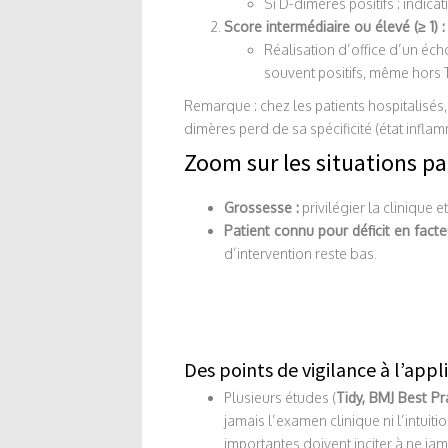
Si D-dimères positifs : indic
Score intermédiaire ou élevé (≥ 1) :
Réalisation d’office d’un éc
souvent positifs, même hors T
Remarque : chez les patients hospitalisés
dimères perd de sa spécificité (état infla
Zoom sur les situations pa
Grossesse :
privilégier la clinique 
Patient connu pour déficit en fact
d’intervention reste bas.
Des points de vigilance à l’app
Plusieurs études (
Tidy, BMJ Best Pr
jamais l’examen clinique ni l’intui
importantes doivent inciter à ne jam