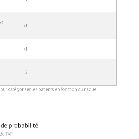
es
+1
+1
-2
our catégoriser les patients en fonction du risque.
x de probabilité
 de TVP