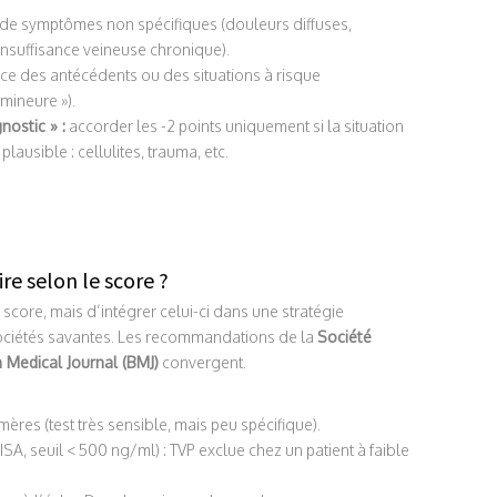
 de symptômes non spécifiques (douleurs diffuses,
insuffisance veineuse chronique).
 des antécédents ou des situations à risque
 mineure »).
nostic » :
accorder les -2 points uniquement si la situation
lausible : cellulites, trauma, etc.
re selon le score ?
 score, mais d’intégrer celui-ci dans une stratégie
sociétés savantes. Les recommandations de la
Société
h Medical Journal (BMJ)
convergent.
res (test très sensible, mais peu spécifique).
ISA, seuil < 500 ng/ml) : TVP exclue chez un patient à faible