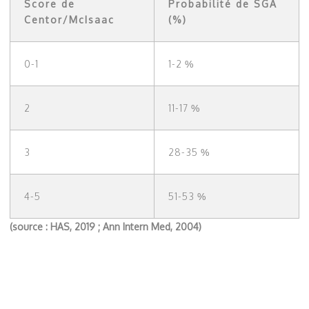
Score de
Probabilité de SGA
Centor/McIsaac
(%)
0-1
1-2 %
2
11-17 %
3
28-35 %
4-5
51-53 %
(source : HAS, 2019 ; Ann Intern Med, 2004)