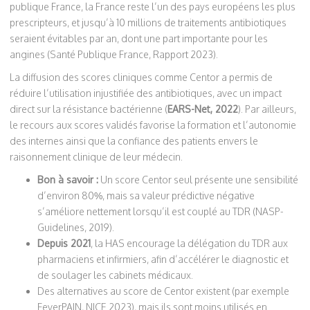
publique France, la France reste l’un des pays européens les plus
prescripteurs, et jusqu’à 10 millions de traitements antibiotiques
seraient évitables par an, dont une part importante pour les
angines (Santé Publique France, Rapport 2023).
La diffusion des scores cliniques comme Centor a permis de
réduire l’utilisation injustifiée des antibiotiques, avec un impact
direct sur la résistance bactérienne (
EARS-Net, 2022
). Par ailleurs,
le recours aux scores validés favorise la formation et l’autonomie
des internes ainsi que la confiance des patients envers le
raisonnement clinique de leur médecin.
Bon à savoir :
Un score Centor seul présente une sensibilité
d’environ 80%, mais sa valeur prédictive négative
s’améliore nettement lorsqu’il est couplé au TDR (NASP-
Guidelines, 2019).
Depuis 2021
, la HAS encourage la délégation du TDR aux
pharmaciens et infirmiers, afin d’accélérer le diagnostic et
de soulager les cabinets médicaux.
Des alternatives au score de Centor existent (par exemple
FeverPAIN, NICE 2023), mais ils sont moins utilisés en