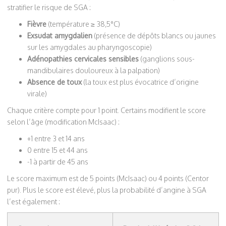
stratifier le risque de SGA :
Fièvre
(température ≥ 38,5°C)
Exsudat amygdalien
(présence de dépôts blancs ou jaunes
sur les amygdales au pharyngoscopie)
Adénopathies cervicales sensibles
(ganglions sous-
mandibulaires douloureux à la palpation)
Absence de toux
(la toux est plus évocatrice d’origine
virale)
Chaque critère compte pour 1 point. Certains modifient le score
selon l’âge (modification McIsaac) :
+1 entre 3 et 14 ans
0 entre 15 et 44 ans
-1 à partir de 45 ans
Le score maximum est de 5 points (McIsaac) ou 4 points (Centor
pur). Plus le score est élevé, plus la probabilité d’angine à SGA
l’est également :