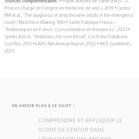
Sources complémentaires :
• Haute Autorité de Santé (HAS) – «
Prise en charge de l’angine en médecine de ville », 2019 • Centor
RM et al., “The diagnosis of strep throat in adults in the emergency
room”, Med Decis Making. 1981 • Santé Publique France –
“Antibiotiques en France : Consommation et résistances”, 2023 •
Spinks A et al., “Antibiotics for sore throat”, Cochrane Database
Syst Rev. 2013 • EARS-Net Annual Report, 2022 • NICE Guidelines,
2023
EN SAVOIR PLUS À CE SUJET :
COMPRENDRE ET APPLIQUER LE
SCORE DE CENTOR DANS
L’ÉVALUATION DES ANGINES