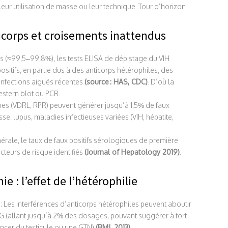
leur utilisation de masse ou leur technique. Tour d’horizon
ticorps et croisements inattendus
es (≈99,5–99,8%), les tests ELISA de dépistage du VIH
ositifs, en partie dus à des anticorps hétérophiles, des
nfections aiguës récentes
(source : HAS, CDC)
. D’où la
estern blot ou PCR.
es (VDRL, RPR) peuvent générer jusqu’à 1,5% de faux
sse, lupus, maladies infectieuses variées (VIH, hépatite,
rale, le taux de faux positifs sérologiques de première
cteurs de risque identifiés
(Journal of Hepatology 2019)
.
: l’effet de l’hétérophilie
: Les interférences d’anticorps hétérophiles peuvent aboutir
 (allant jusqu’à 2% des dosages, pouvant suggérer à tort
ncer du testicule ou une GTN)
(BMJ, 2013)
.