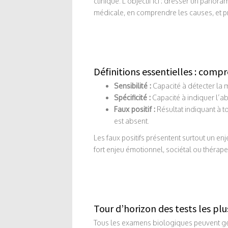
clinique. L’objectif ici : dresser un panor
médicale, en comprendre les causes, et pr
Définitions essentielles : compr
Sensibilité :
Capacité à détecter la 
Spécificité :
Capacité à indiquer l’a
Faux positif :
Résultat indiquant à t
est absent.
Les faux positifs présentent surtout un 
fort enjeu émotionnel, sociétal ou thérape
Tour d’horizon des tests les plu
Tous les examens biologiques peuvent géné