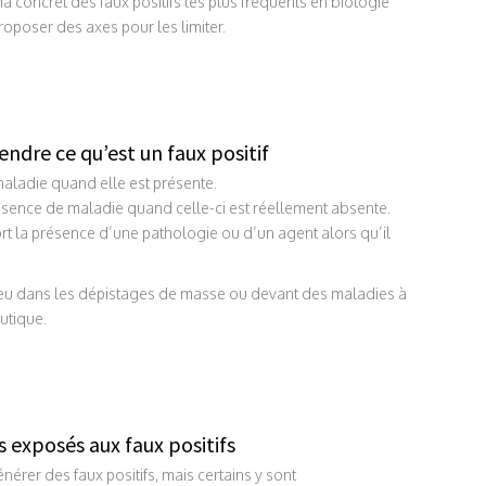
ama concret des faux positifs les plus fréquents en biologie
oposer des axes pour les limiter.
endre ce qu’est un faux positif
maladie quand elle est présente.
bsence de maladie quand celle-ci est réellement absente.
ort la présence d’une pathologie ou d’un agent alors qu’il
enjeu dans les dépistages de masse ou devant des maladies à
utique.
s exposés aux faux positifs
rer des faux positifs, mais certains y sont