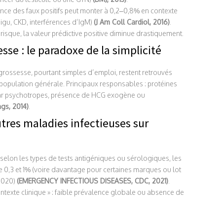
nce des faux positifs peut monter à 0,2–0,8% en contexte
igu, CKD, interférences d’IgM)
(J Am Coll Cardiol, 2016)
.
risque, la valeur prédictive positive diminue drastiquement.
esse : le paradoxe de la simplicité
e grossesse, pourtant simples d’emploi, restent retrouvés
 population générale. Principaux responsables : protéines
 par psychotropes, présence de HCG exogène ou
gs, 2014)
.
utres maladies infectieuses sur
elon les types de tests antigéniques ou sérologiques, les
tre 0,3 et 1% (voire davantage pour certaines marques ou lot
 2020)
(EMERGENCY INFECTIOUS DISEASES, CDC, 2021)
.
texte clinique » : faible prévalence globale ou absence de