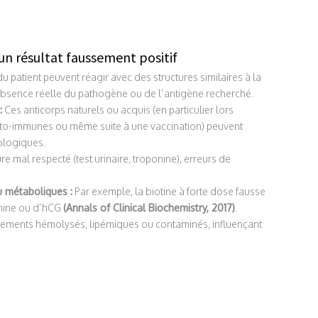
un résultat faussement positif
u patient peuvent réagir avec des structures similaires à la
’absence réelle du pathogène ou de l’antigène recherché.
:
Ces anticorps naturels ou acquis (en particulier lors
auto-immunes ou même suite à une vaccination) peuvent
ologiques.
re mal respecté (test urinaire, troponine), erreurs de
 métaboliques :
Par exemple, la biotine à forte dose fausse
onine ou d’hCG
(Annals of Clinical Biochemistry, 2017)
.
ements hémolysés, lipémiques ou contaminés, influençant