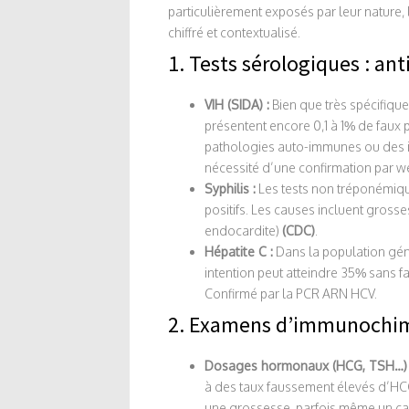
particulièrement exposés par leur nature, 
chiffré et contextualisé.
1. Tests sérologiques : an
VIH (SIDA) :
Bien que très spécifiqu
présentent encore 0,1 à 1% de faux p
pathologies auto-immunes ou des i
nécessité d’une confirmation par w
Syphilis :
Les tests non tréponémiqu
positifs. Les causes incluent grosse
endocardite)
(CDC)
.
Hépatite C :
Dans la population géné
intention peut atteindre 35% sans fa
Confirmé par la PCR ARN HCV.
2. Examens d’immunochimie 
Dosages hormonaux (HCG, TSH…)
à des taux faussement élevés d’HCG
une grossesse, parfois même un ca