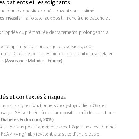
s patients et les soignants
ue d’un diagnostic erroné, souvent sous-estimé.
s invasifs
: Parfois, le faux positif mène à une batterie de
nappropriée ou prématurée de traitements, prolongeant la
 de temps médical, surcharge des services, coûts
mait que 0,5 à 2% des actes biologiques remboursés étaient
ifs
(Assurance Maladie - France)
.
lés et contextes à risques
ons sans signes fonctionnels de dysthyroïdie, 70% des
age TSH sont liées à des faux positifs ou à des variations
 Diabetes Endocrinol, 2015)
.
sque de faux positif augmente avec l’âge : chez les hommes
PSA « >4 ng/mL » révèlent, à la suite d’une biopsie,