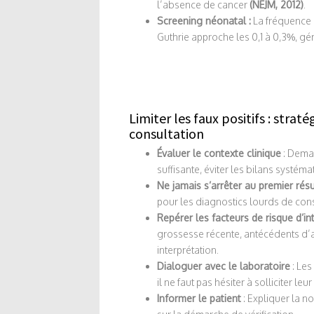
l’absence de cancer
(NEJM, 2012)
.
Screening néonatal :
La fréquence d
Guthrie approche les 0,1 à 0,3%, gé
Limiter les faux positifs : strat
consultation
Évaluer le contexte clinique
: Deman
suffisante, éviter les bilans systém
Ne jamais s’arrêter au premier résu
pour les diagnostics lourds de cons
Repérer les facteurs de risque d’in
grossesse récente, antécédents d
interprétation.
Dialoguer avec le laboratoire
: Les
il ne faut pas hésiter à solliciter le
Informer le patient
: Expliquer la no