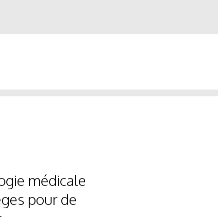
logie médicale
èges pour de
s