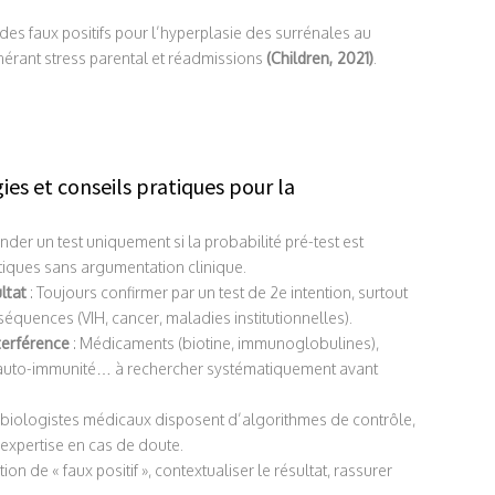
es faux positifs pour l’hyperplasie des surrénales au
nérant stress parental et réadmissions
(Children, 2021)
.
égies et conseils pratiques pour la
der un test uniquement si la probabilité pré-test est
atiques sans argumentation clinique.
ltat
: Toujours confirmer par un test de 2e intention, surtout
équences (VIH, cancer, maladies institutionnelles).
terférence
: Médicaments (biotine, immunoglobulines),
’auto-immunité… à rechercher systématiquement avant
 biologistes médicaux disposent d’algorithmes de contrôle,
ur expertise en cas de doute.
tion de « faux positif », contextualiser le résultat, rassurer